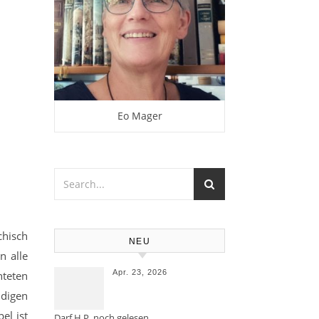
Eo Mager
chisch
NEU
n alle
Apr. 23, 2026
hteten
ndigen
el ist
Darf H.P. noch gelesen