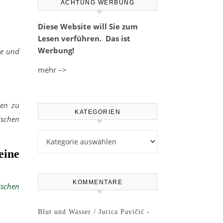
ACHTUNG WERBUNG
Diese Website will Sie zum
Lesen verführen. Das ist
Werbung!
he und
mehr –>
hen zu
KATEGORIEN
ischen
Kategorien
eine
KOMMENTARE
ischen
Blut und Wasser / Jurica Pavičić -
.