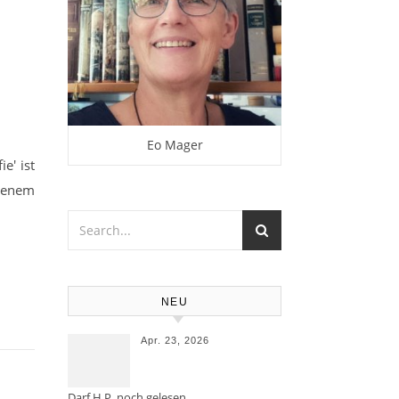
Eo Mager
e' ist
esenem
NEU
Apr. 23, 2026
Darf H.P. noch gelesen