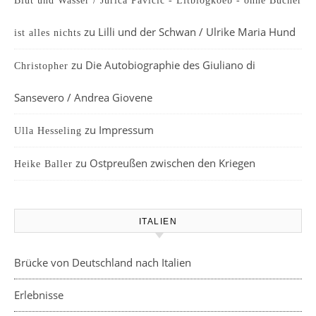
Blut und Wasser / Jurica Pavičić - Litblogkoeb - ohne Bücher
zu
Lilli und der Schwan / Ulrike Maria Hund
ist alles nichts
zu
Die Autobiographie des Giuliano di
Christopher
Sansevero / Andrea Giovene
zu
Impressum
Ulla Hesseling
zu
Ostpreußen zwischen den Kriegen
Heike Baller
ITALIEN
Brücke von Deutschland nach Italien
Erlebnisse