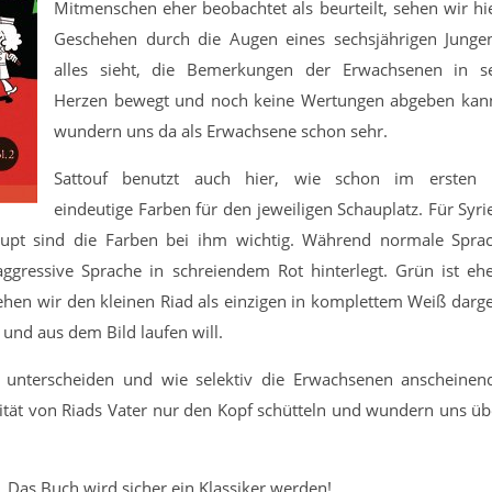
Mitmenschen eher beobachtet als beurteilt, sehen wir hi
Geschehen durch die Augen eines sechsjährigen Junge
alles sieht, die Bemerkungen der Erwachsenen in s
Herzen bewegt und noch keine Wertungen abgeben kann
wundern uns da als Erwachsene schon sehr.
Sattouf benutzt auch hier, wie schon im ersten 
eindeutige Farben für den jeweiligen Schauplatz. Für Syri
haupt sind die Farben bei ihm wichtig. Während normale Spra
gressive Sprache in schreiendem Rot hinterlegt. Grün ist eh
ehen wir den kleinen Riad als einzigen in komplettem Weiß darges
 und aus dem Bild laufen will.
ch unterscheiden und wie selektiv die Erwachsenen anscheinen
ität von Riads Vater nur den Kopf schütteln und wundern uns üb
. Das Buch wird sicher ein Klassiker werden!