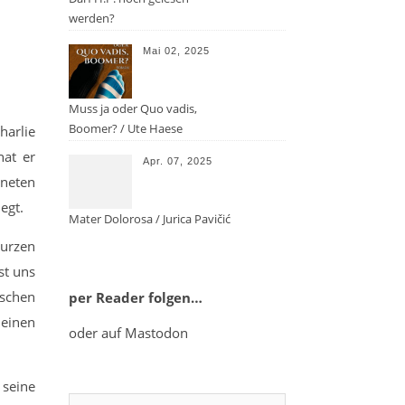
werden?
Mai 02, 2025
Muss ja oder Quo vadis,
Boomer? / Ute Haese
harlie
hat er
Apr. 07, 2025
neten
egt.
Mater Dolorosa / Jurica Pavičić
kurzen
st uns
schen
per Reader folgen…
leinen
oder auf Mastodon
seine