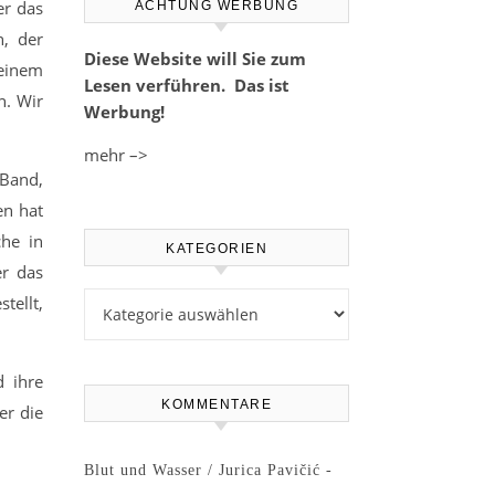
er das
ACHTUNG WERBUNG
n, der
Diese Website will Sie zum
einem
Lesen verführen. Das ist
. Wir
Werbung!
mehr –>
Band,
en hat
che in
KATEGORIEN
er das
Kategorien
tellt,
d ihre
KOMMENTARE
er die
Blut und Wasser / Jurica Pavičić -