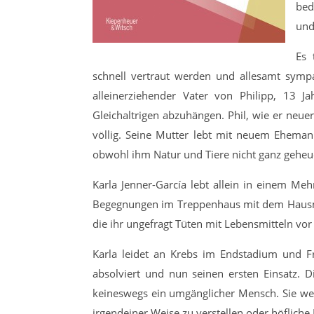
bed
und
Es 
schnell vertraut werden und allesamt sympat
alleinerziehender Vater von Philipp, 13 Ja
Gleichaltrigen abzuhängen. Phil, wie er neu
völlig. Seine Mutter lebt mit neuem Eheman
obwohl ihm Natur und Tiere nicht ganz geheue
Karla Jenner-García lebt allein in einem Me
Begegnungen im Treppenhaus mit dem Hausmei
die ihr ungefragt Tüten mit Lebensmitteln vor 
Karla leidet an Krebs im Endstadium und Fr
absolviert und nun seinen ersten Einsatz. 
keineswegs ein umgänglicher Mensch. Sie weiß
irgendeiner Weise zu verstellen oder höfliche