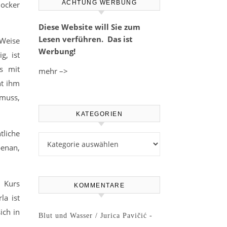
ACHTUNG WERBUNG
locker
Diese Website will Sie zum
Lesen verführen. Das ist
 Weise
Werbung!
g, ist
ls mit
mehr –>
ht ihm
 muss,
KATEGORIEN
tliche
Kategorien
benan,
n Kurs
KOMMENTARE
la ist
ich in
Blut und Wasser / Jurica Pavičić -