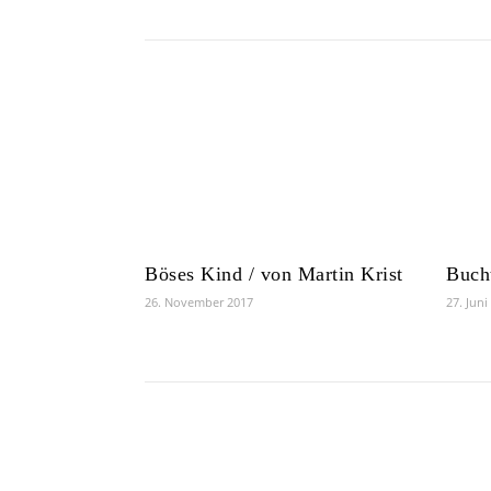
Böses Kind / von Martin Krist
Buch
26. November 2017
27. Juni