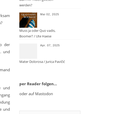
werden?
Mai 02, 2025
erksam
h?
Muss ja oder Quo vadis,
Boomer? / Ute Haese
o der
Apr. 07, 2025
 … und
Mater Dolorosa / Jurica Pavičić
jemand
per Reader folgen…
e und
oder auf Mastodon
mgang
indung
re und