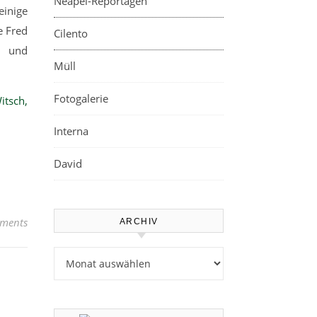
Neapel-Reportagen
einige
e Fred
Cilento
h und
Müll
Fotogalerie
itsch,
Interna
David
ments
ARCHIV
Archiv