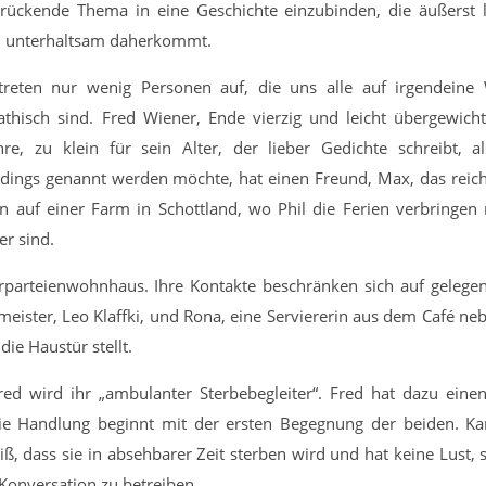
rückende Thema in eine Geschichte einzubinden, die äußerst 
 unterhaltsam daherkommt.
treten nur wenig Personen auf, die uns alle auf irgendeine
hisch sind. Fred Wiener, Ende vierzig und leicht übergewichti
hre, zu klein für sein Alter, der lieber Gedichte schreibt, a
erdings genannt werden möchte, hat einen Freund, Max, das reic
n auf einer Farm in Schottland, wo Phil die Ferien verbringen
r sind.
hrparteienwohnhaus. Ihre Kontakte beschränken sich auf gelegen
ster, Leo Klaffki, und Rona, eine Serviererin aus dem Café ne
die Haustür stellt.
ed wird ihr „ambulanter Sterbebegleiter“. Fred hat dazu eine
Die Handlung beginnt mit der ersten Begegnung der beiden. Kar
, dass sie in absehbarer Zeit sterben wird und hat keine Lust, s
 Konversation zu betreiben.