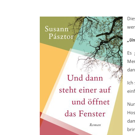
Die
wer
„Un
Es 
Men
dan
Ich
ein
Nun
Hos
dam
bri