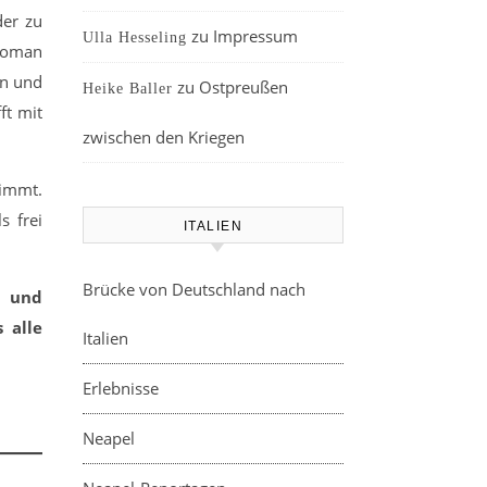
der zu
zu
Impressum
Ulla Hesseling
 Roman
en und
zu
Ostpreußen
Heike Baller
ft mit
zwischen den Kriegen
nimmt.
s frei
ITALIEN
Brücke von Deutschland nach
d und
 alle
Italien
Erlebnisse
Neapel