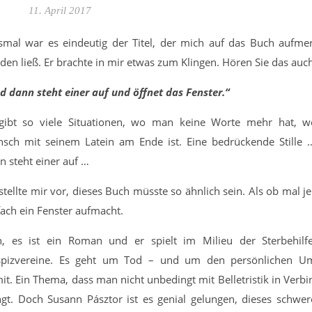
11. April 2017
smal war es eindeutig der Titel, der mich auf das Buch aufm
den ließ. Er brachte in mir etwas zum Klingen. Hören Sie das auc
d dann steht einer auf und öffnet das Fenster.“
gibt so viele Situationen, wo man keine Worte mehr hat, w
sch mit seinem Latein am Ende ist. Eine bedrückende Stille
n steht einer auf …
 stellte mir vor, dieses Buch müsste so ähnlich sein. Als ob mal 
fach ein Fenster aufmacht.
, es ist ein Roman und er spielt im Milieu der Sterbehilf
pizvereine. Es geht um Tod – und um den persönlichen U
it. Ein Thema, dass man nicht unbedingt mit Belletristik in Verb
ngt. Doch Susann Pásztor ist es genial gelungen, dieses schwe