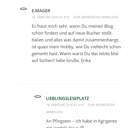
E.MAGER
18. FEBRUAR 2018 AT 8:51
ZUM ANTWORTEN ANMELDEN
Es freut mich sehr, wenn Du meinen Blog
schön findest und auf neue Bücher stößt.
Italien und alles was damit zusammenhängt,
ist quasi mein Hobby, wie Du vielleicht schon
gemerkt hast. Wann warst Du das letzte Mal
auf Sizilien? liebe Grüße, Erika
LIEBLINGSLESEPLATZ
18. FEBRUAR 2018 AT 9:03
ZUM ANTWORTEN
ANMELDEN
An Pfingsten – ich habe in Agrigento
ein viertels Haus 😘