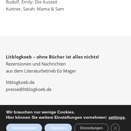
Rudolf, Emily: Die Auszeit
Kuttner, Sarah: Mama & Sam
Litblogkoeb – ohne Bücher ist alles nichts!
Rezensionen und Nachrichten
aus dem Literaturbetrieb Eo Mager
litblogkoeb.de
presse@litblogkoeb.de
Wir brauchen nur wenige Cookies.
Hier können Sie weitere Einstellungen vornehmen:
settings
.
© 2026 Eo Mager
Savona Theme by
Optima Themes
Close G
Einverstanden
Ablehnen
Einstellungen