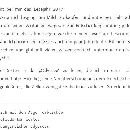
nnt bei mir das Lesejahr 2017:
 „Warum ich losging, um Milch zu kaufen, und mit einem Fahrra
 um einen veritablen Ratgeber zur Entscheidungsfindung jede
, kann ich jetzt schon sagen, welche meiner Leser und Leserinn
n ich beurteilen, dass es auch ein paar Jahre in der Bücherei 
hrieben und gibt mit vielen wissenschaftlich untermauerten S
yche.
ei Seiten in der „Odyssee“ zu lesen, die ich in einer sc
den habe. Hier liegt eine Neuübersetzung aus dem Griechisch
 genieße es, die Zeilen wenigstens halblaut zu lesen. So erlebe i
.
ich mit den Augen erblickte, 

efiederten Worte:

dungsreicher Odysseus,
