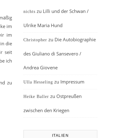
zu
Lilli und der Schwan /
nichts
mäßig
Ulrike Maria Hund
nke im
ir im
zu
Die Autobiographie
Christopher
in die
r seit
des Giuliano di Sansevero /
be ich
Andrea Giovene
zu
Impressum
and zu
Ulla Hesseling
zu
Ostpreußen
Heike Baller
zwischen den Kriegen
ITALIEN