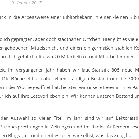
9. Januar 2017
ck in die Arbeitsweise einer Bibliothekarin in einer kleinen Bibl
ändlich geprägten, aber doch stadtnahen Örtchen. Hier gibt es viele
der gehobenen Mittelschicht und einen einigermaßen stabilen K
namtlich geführt mit etwa 20 Mitarbeitern und Mitarbeiterinnen.
it. Im vergangenen Jahr haben wir laut Statistik 805 neue 
. Die Bücherei hat dabei einen ständigen Bestand um die 7000 
 in der Woche geöffnet hat, beraten wir unsere Leser in ihrer A
rlich auf ihre Lesevorlieben ein. Wir kennen unseren Bestand u
 der Auswahl so vieler Titel im Jahr sind wir auf Lektoratsd
 Buchbesprechungen in Zeitungen und im Radio. Außerdem les
n Blogs. Ja – und überdies lesen wir selbst, was das Zeug hält.