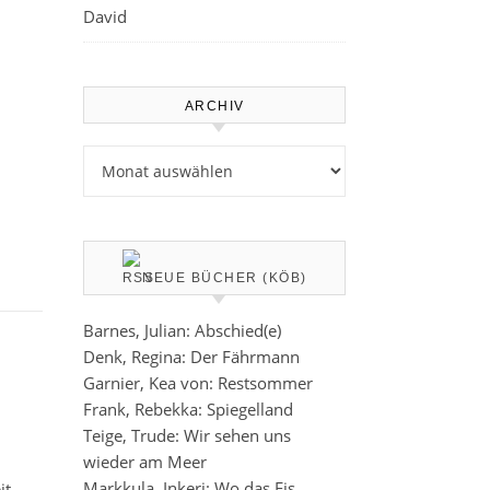
David
ARCHIV
Archiv
NEUE BÜCHER (KÖB)
Barnes, Julian: Abschied(e)
Denk, Regina: Der Fährmann
Garnier, Kea von: Restsommer
Frank, Rebekka: Spiegelland
Teige, Trude: Wir sehen uns
wieder am Meer
Markkula, Inkeri: Wo das Eis
it –