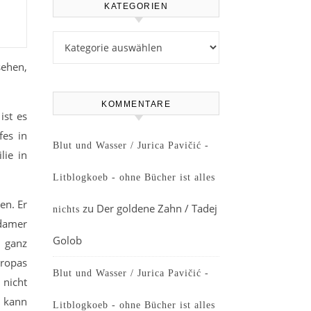
KATEGORIEN
Kategorien
sehen,
KOMMENTARE
ist es
fes in
Blut und Wasser / Jurica Pavičić -
lie in
Litblogkoeb - ohne Bücher ist alles
en. Er
zu
Der goldene Zahn / Tadej
nichts
rdamer
Golob
n ganz
ropas
Blut und Wasser / Jurica Pavičić -
 nicht
e kann
Litblogkoeb - ohne Bücher ist alles