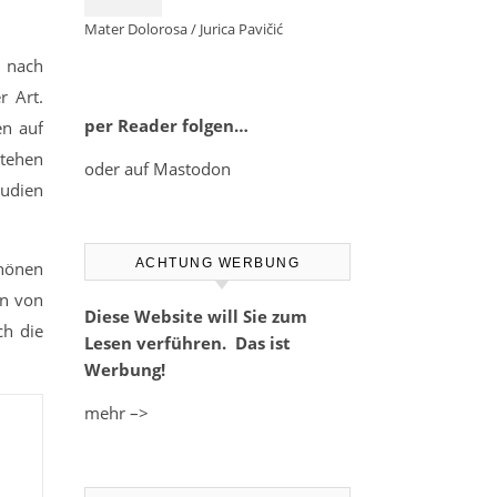
Mater Dolorosa / Jurica Pavičić
d nach
r Art.
per Reader folgen…
en auf
stehen
oder auf Mastodon
tudien
ACHTUNG WERBUNG
hönen
en von
Diese Website will Sie zum
ch die
Lesen verführen. Das ist
Werbung!
mehr –>