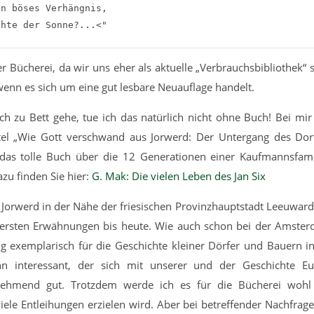
n böses Verhängnis,

chte der Sonne?...<"
er Bücherei, da wir uns eher als aktuelle „Verbrauchsbibliothek“ 
wenn es sich um eine gut lesbare Neuauflage handelt.
h zu Bett gehe, tue ich das natürlich nicht ohne Buch! Bei mir 
tel „Wie Gott verschwand aus Jorwerd: Der Untergang des Dor
das tolle Buch über die 12 Generationen einer Kaufmannsfami
u finden Sie hier:
G. Mak: Die vielen Leben des Jan Six
f Jorwerd in der Nähe der friesischen Provinzhauptstadt Leeuward
n ersten Erwähnungen bis heute. Wie auch schon bei der Amste
ng exemplarisch für die Geschichte kleiner Dörfer und Bauern i
n interessant, der sich mit unserer und der Geschichte Eu
usnehmend gut. Trotzdem werde ich es für die Bücherei wohl
viele Entleihungen erzielen wird. Aber bei betreffender Nachfrag