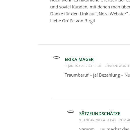
und soviel Kunden, mit denen man übe
Danke für den Link auf „Nora Webster“ –
Liebe Grüße von Birgit
ERIKA MAGER
9. JANUAR 2017 AT 11:46
ZUM ANTWORTE
Traumberuf – ja! Bezahlung – Nul
SÄTZEUNDSCHÄTZE
9. JANUAR 2017 AT 11:48
ZUM A
Stimmt … Du machst das 