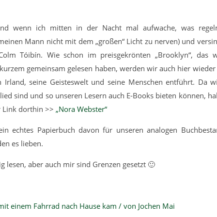
.
und wenn ich mitten in der Nacht mal aufwache, was regel
inen Mann nicht mit dem „großen“ Licht zu nerven) und versi
lm Tóibín. Wie schon im preisgekrönten „Brooklyn“, das w
r kurzem gemeinsam gelesen haben, werden wir auch hier wieder 
n Irland, seine Geisteswelt und seine Menschen entführt. Da wi
lied sind und so unseren Lesern auch E-Books bieten können, ha
r Link dorthin >>
„Nora Webster“
 ein echtes Papierbuch davon für unseren analogen Buchbest
en es lieben.
g lesen, aber auch mir sind Grenzen gesetzt 🙂
 mit einem Fahrrad nach Hause kam / von Jochen Mai