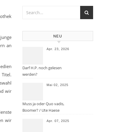
iothek
 junge
NEU
ern an
Apr. 23, 2026
Medien
Darf H.P. noch gelesen
Titel.
werden?
uswahl
Mai 02, 2025
nd wir
Muss ja oder Quo vadis,
Boomer? / Ute Haese
ienste
en wir
Apr. 07, 2025