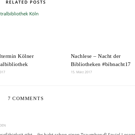
RELATED POSTS
ltermin Kölner
Nachlese – Nacht der
albibliothek
Bibliotheken #bibnacht17
2017
15. März 2017
7 COMMENTS
DEN
efähigkeit gibt – ihr habt schon einen Traumberuf! Soviel Leseze