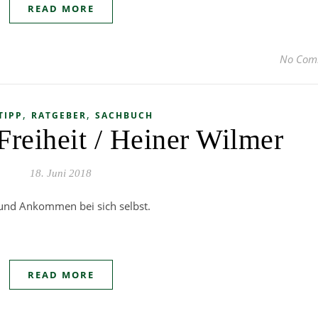
READ MORE
No Com
,
,
TIPP
RATGEBER
SACHBUCH
reiheit / Heiner Wilmer
18. Juni 2018
und Ankommen bei sich selbst.
READ MORE