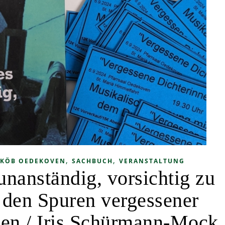
,
,
KÖB OEDEKOVEN
SACHBUCH
VERANSTALTUNG
unanständig, vorsichtig zu
 den Spuren vergessener
nnen / Iris Schürmann-Mock