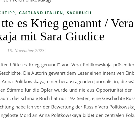
,
,
CHTIPP
GASTLAND ITALIEN
SACHBUCH
tte es Krieg genannt / Vera
aja mit Sara Giudice
15. November 2023
er hätte es Krieg genannt“ von Vera Politkowskaja präsentier
eschichte. Die Autorin gewährt dem Leser einen intensiven Einbl
 Anna Politkowskaya, einer herausragenden Journalistin, die w
tigen Stimme für die Opfer wurde und nie aus Opportunität de
 Raum, das schmale Buch hat nur 192 Seiten, eine Geschichte Rus
achtung habe ich vor der Bewertung der Russin Vera Politkowska
 ungelöste Mord an Anna Politkowskaya bildet den zentralen Fok