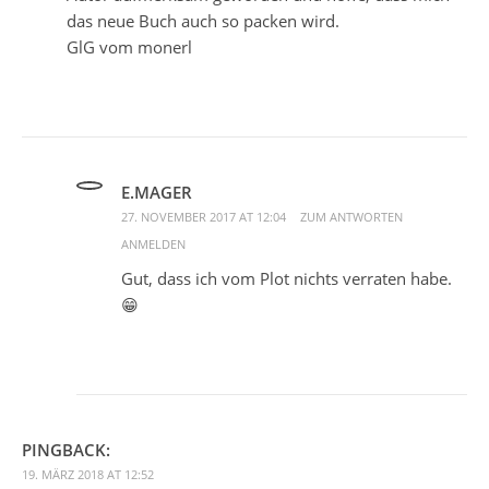
das neue Buch auch so packen wird.
GlG vom monerl
E.MAGER
27. NOVEMBER 2017 AT 12:04
ZUM ANTWORTEN
ANMELDEN
Gut, dass ich vom Plot nichts verraten habe.
😁
PINGBACK:
19. MÄRZ 2018 AT 12:52