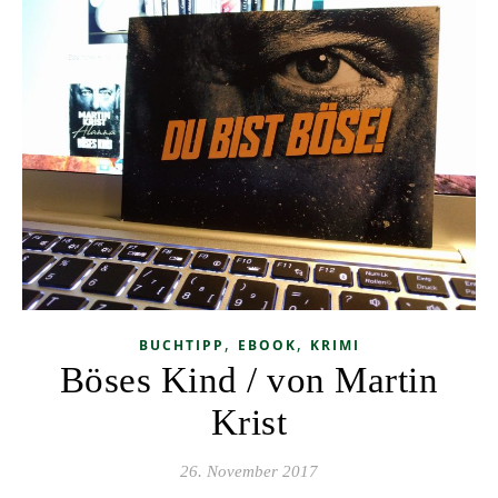
,
,
BUCHTIPP
EBOOK
KRIMI
Böses Kind / von Martin
Krist
26. November 2017